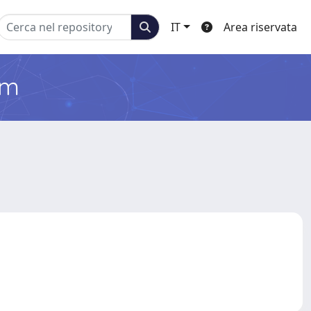
IT
Area riservata
em