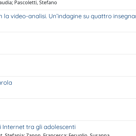
audia; Pascoletti, Stefano
on la video-analisi. Un’indagine su quattro insegna
arola
Internet tra gli adolescenti
, Stefania; Zanon, Francesca; Feruglio, Susanna