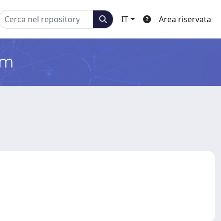
IT
Area riservata
em