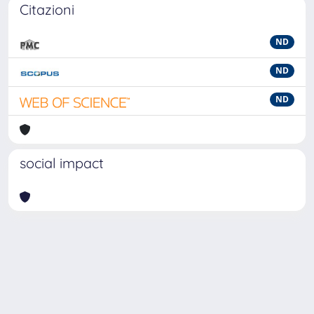
Citazioni
ND
ND
ND
social impact