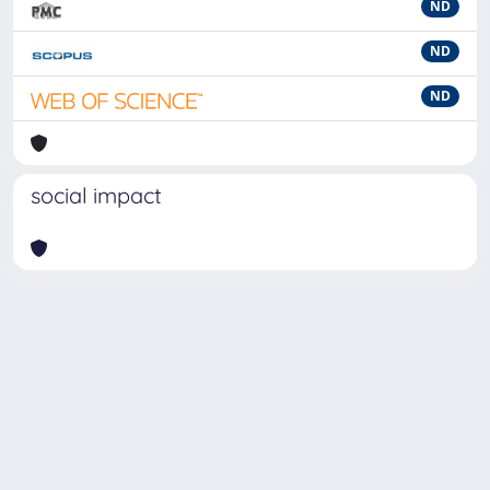
ND
ND
ND
social impact
Powered by
IRIS
-
about IRIS
-
Utilizzo dei cookie
-
Privacy
Copyright © 2026