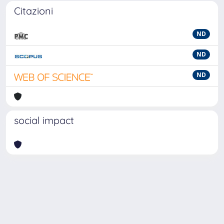
Citazioni
ND
ND
ND
social impact