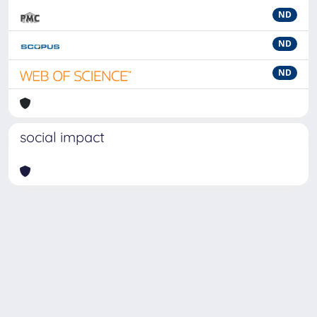
ND
ND
ND
social impact
Powered by
IRIS
-
about IRIS
-
Utilizzo dei cookie
-
Privacy
Copyright © 2026