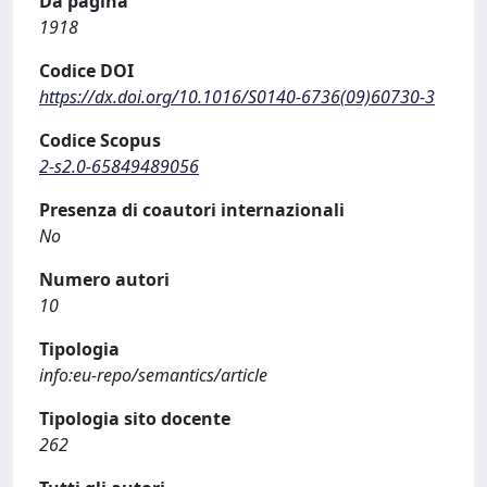
Da pagina
1918
Codice DOI
https://dx.doi.org/10.1016/S0140-6736(09)60730-3
Codice Scopus
2-s2.0-65849489056
Presenza di coautori internazionali
No
Numero autori
10
Tipologia
info:eu-repo/semantics/article
Tipologia sito docente
262