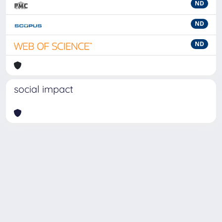
ND
ND
ND
social impact
Powered by
IRIS
-
about IRIS
-
Utilizzo dei cookie
-
Privacy
Copyright © 2026