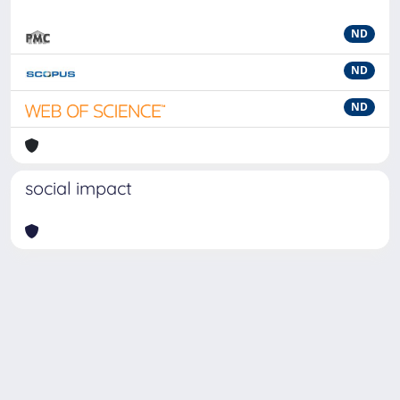
ND
ND
ND
social impact
Powered by
IRIS
-
about IRIS
-