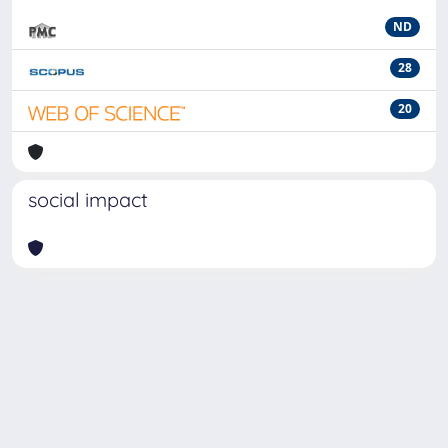
ND
28
20
social impact
Powered by
IRIS
-
about IRIS
-
Utilizzo dei cookie
-
Privacy