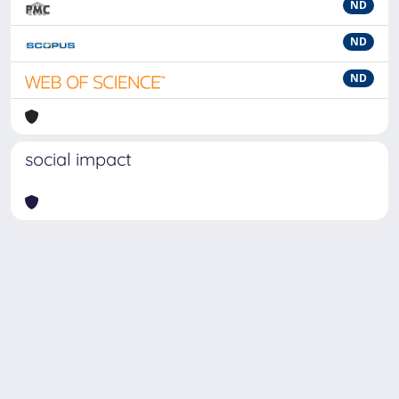
ND
ND
ND
social impact
Powered by
IRIS
-
about IRIS
-
Utilizzo dei cookie
-
Privacy
Copyright © 2026