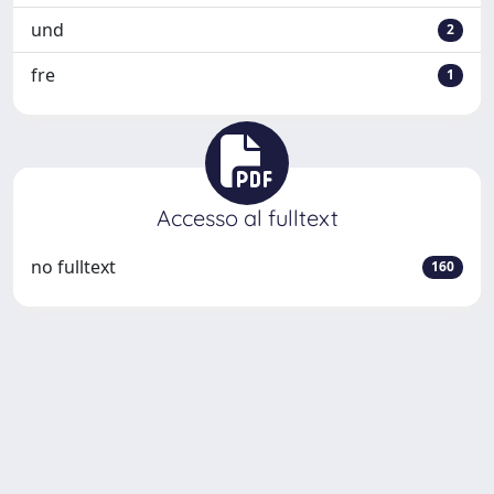
und
2
fre
1
Accesso al fulltext
no fulltext
160
Powered by
IRIS
-
about IRIS
-