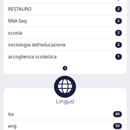
RESTAURO
2
RNA Seq
2
scuola
2
sociologia dell'educazione
2
accoglienza scolastica
1
Lingua
ita
60
eng
59