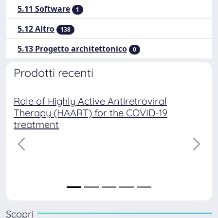
5.11 Software
1
5.12 Altro
138
5.13 Progetto architettonico
0
Prodotti recenti
Role of Highly Active Antiretroviral
Therapy (HAART) for the COVID-19
treatment
precedente
succe
Scopri