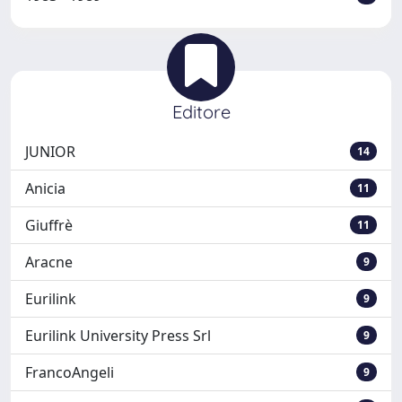
Editore
JUNIOR
14
Anicia
11
Giuffrè
11
Aracne
9
Eurilink
9
Eurilink University Press Srl
9
FrancoAngeli
9