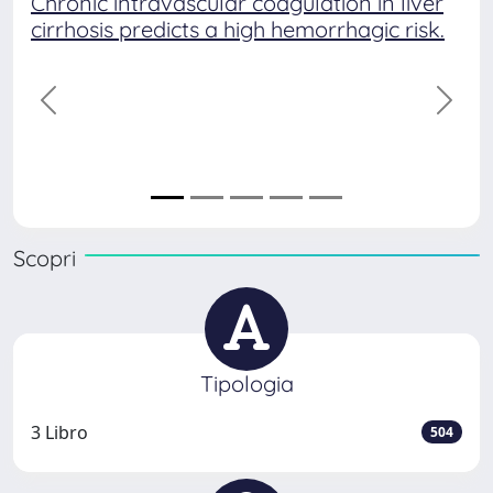
Chronic intravascular coagulation in liver
Figh
cirrhosis predicts a high hemorrhagic risk.
girl 
Judi
precedente
succe
Scopri
Tipologia
3 Libro
504