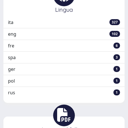
Lingua
ita
327
eng
102
fre
6
spa
3
ger
1
pol
1
rus
1