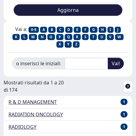
Vai a:
0-9
A
B
C
D
E
F
G
H
I
J
K
L
M
N
O
P
Q
R
S
T
U
V
W
X
Y
Z
o inserisci le iniziali:
Mostrati risultati da 1 a 20
di 174
R & D MANAGEMENT
1
RADIATION ONCOLOGY
1
RADIOLOGY
1