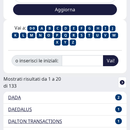
Vai a:
0-9
A
B
C
D
E
F
G
H
I
J
K
L
M
N
O
P
Q
R
S
T
U
V
W
X
Y
Z
o inserisci le iniziali:
Mostrati risultati da 1 a 20
di 133
DADA
2
DAEDALUS
1
DALTON TRANSACTIONS
1