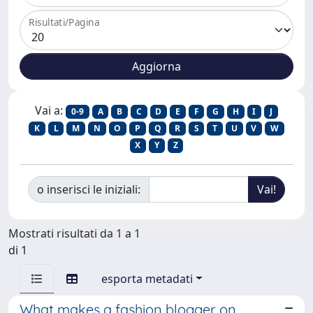
Risultati/Pagina
Vai a:
0-9
A
B
C
D
E
F
G
H
I
J
K
L
M
N
O
P
Q
R
S
T
U
V
W
X
Y
Z
o inserisci le iniziali:
Mostrati risultati da 1 a 1
di 1
esporta metadati
What makes a fashion blogger on