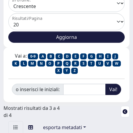
Risultati/Pagina
Vai a:
0-9
A
B
C
D
E
F
G
H
I
J
K
L
M
N
O
P
Q
R
S
T
U
V
W
X
Y
Z
o inserisci le iniziali:
Mostrati risultati da 3 a 4
di 4
esporta metadati