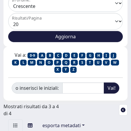
Risultati/Pagina
Vai a:
0-9
A
B
C
D
E
F
G
H
I
J
K
L
M
N
O
P
Q
R
S
T
U
V
W
X
Y
Z
o inserisci le iniziali:
Mostrati risultati da 3 a 4
di 4
esporta metadati