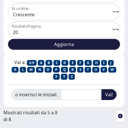
In ordine:
Risultati/Pagina
Vai a:
0-9
A
B
C
D
E
F
G
H
I
J
K
L
M
N
O
P
Q
R
S
T
U
V
W
X
Y
Z
o inserisci le iniziali:
Mostrati risultati da 5 a 8
di 8