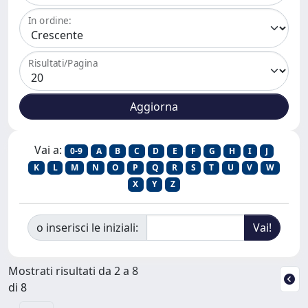
In ordine:
Risultati/Pagina
Vai a:
0-9
A
B
C
D
E
F
G
H
I
J
K
L
M
N
O
P
Q
R
S
T
U
V
W
X
Y
Z
o inserisci le iniziali:
Mostrati risultati da 2 a 8
di 8