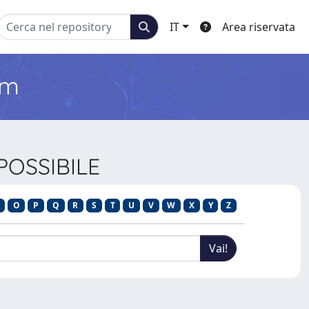
IT
Area riservata
em
 POSSIBILE
O
P
Q
R
S
T
U
V
W
X
Y
Z