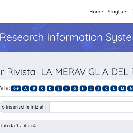
Home
Sfoglia
l Research Information Syst
er Rivista LA MERAVIGLIA DEL
ai a:
0-9
A
B
C
D
E
F
G
H
I
J
K
L
M
N
o inserisci le iniziali:
tati da 1 a 4 di 4